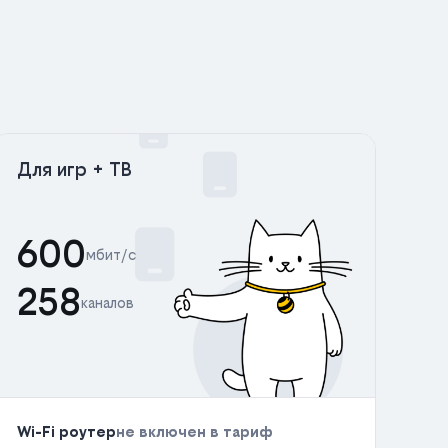
Для игр + ТВ
600
мбит/с
258
каналов
Wi-Fi роутер
не включен в тариф