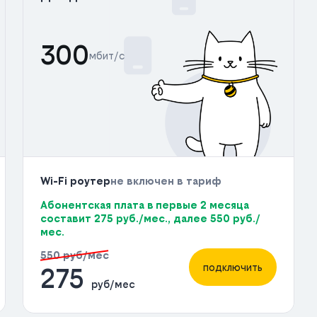
300
мбит/с
Wi-Fi роутер
не включен в тариф
Абонентская плата в первые 2 месяца
составит 275 руб./мес., далее 550 руб./
мес.
550 руб/мес
подключить
275
руб/мес