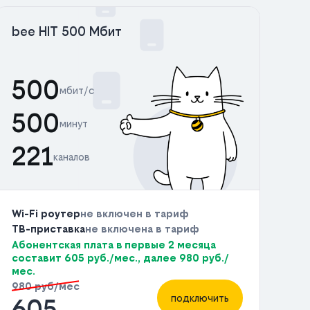
bee HIT 500 Мбит
500
мбит/с
500
минут
221
каналов
Wi-Fi роутер
не включен в тариф
ТВ-приставка
не включена в тариф
Абонентская плата в первые 2 месяца
составит 605 руб./мес., далее 980 руб./
мес.
980 руб/мес
подключить
605