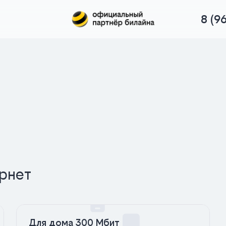
8 (9
рнет
Для дома 300 Мбит