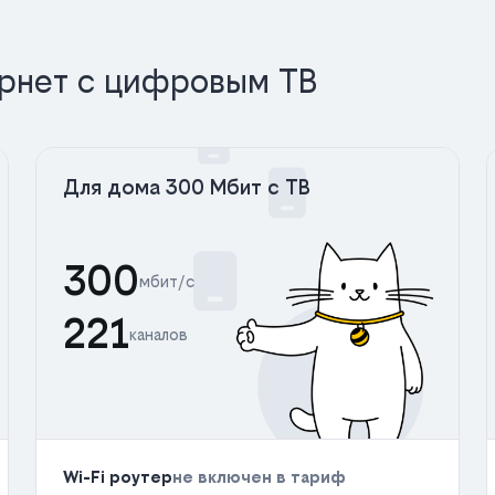
рнет с цифровым ТВ
Для дома 300 Мбит с ТВ
300
мбит/с
221
каналов
Wi-Fi роутер
не включен в тариф