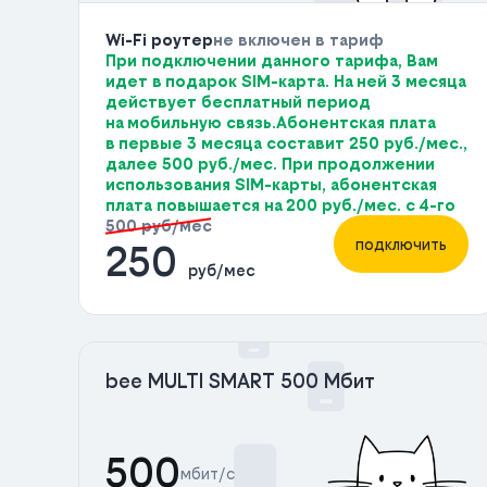
Wi-Fi роутер
не включен в тариф
При подключении данного тарифа, Вам
идет в подарок SIM-карта. На ней 3 месяца
действует бесплатный период
на мобильную связь.Абонентская плата
в первые 3 месяца составит 250 руб./мес.,
далее 500 руб./мес. При продолжении
использования SIM-карты, абонентская
плата повышается на 200 руб./мес. с 4-го
500 руб/мес
подключить
250
руб/мес
bee MULTI SMART 500 Мбит
500
мбит/с