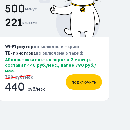
500
минут
221
каналов
Wi-Fi роутер
не включен в тариф
ТВ-приставка
не включена в тариф
Абонентская плата в первые 2 месяца
составит 440 руб./мес., далее 790 руб./
мес.
790 руб/мес
подключить
440
руб/мес