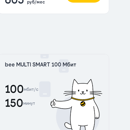
руб/мес
bee MULTI SMART 100 Мбит
100
мбит/с
150
минут