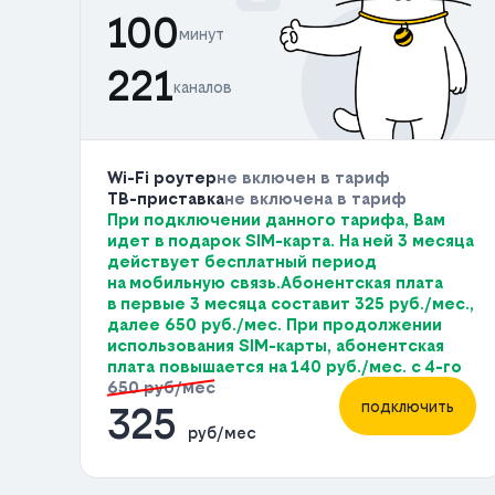
100
минут
221
каналов
Wi-Fi роутер
не включен в тариф
ТВ-приставка
не включена в тариф
При подключении данного тарифа, Вам
идет в подарок SIM-карта. На ней 3 месяца
действует бесплатный период
на мобильную связь.Абонентская плата
в первые 3 месяца составит 325 руб./мес.,
далее 650 руб./мес. При продолжении
использования SIM-карты, абонентская
плата повышается на 140 руб./мес. с 4-го
650 руб/мес
подключить
325
руб/мес