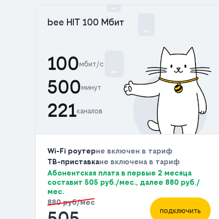
bee HIT 100 Мбит
100
мбит/с
500
минут
221
каналов
Wi-Fi роутер
не включен в тариф
ТВ-приставка
не включена в тариф
Абонентская плата в первые 2 месяца
составит 505 руб./мес., далее 880 руб./
мес.
880 руб/мес
подключить
505