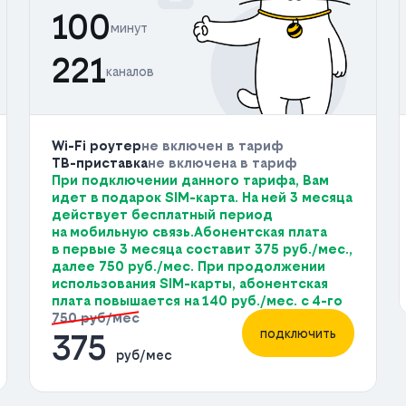
100
минут
221
каналов
Wi-Fi роутер
не включен в тариф
ТВ-приставка
не включена в тариф
При подключении данного тарифа, Вам
идет в подарок SIM-карта. На ней 3 месяца
действует бесплатный период
на мобильную связь.Абонентская плата
в первые 3 месяца составит 375 руб./мес.,
далее 750 руб./мес. При продолжении
использования SIM-карты, абонентская
плата повышается на 140 руб./мес. с 4-го
750 руб/мес
подключить
375
руб/мес