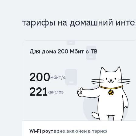
тарифы на домашний инте
Для дома 200 Мбит с ТВ
200
мбит/с
221
каналов
Wi-Fi роутер
не включен в тариф