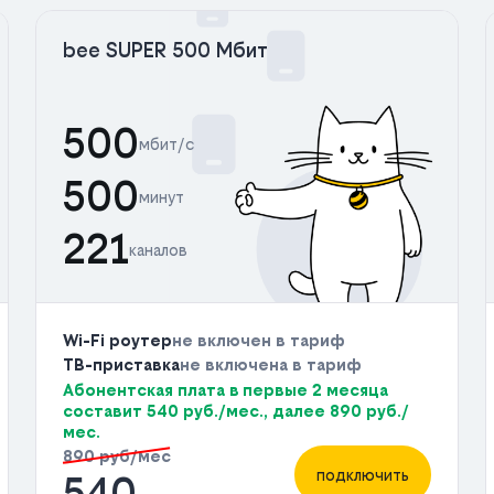
bee SUPER 500 Мбит
500
мбит/с
500
минут
221
каналов
Wi-Fi роутер
не включен в тариф
ТВ-приставка
не включена в тариф
Абонентская плата в первые 2 месяца
составит 540 руб./мес., далее 890 руб./
мес.
890 руб/мес
подключить
540