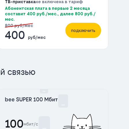
ТВ-приставка
не включена в тариф
Абонентская плата в первые 2 месяца
составит 400 руб./мес., далее 800 руб./
мес.
800 руб/мес
подключить
400
руб/мес
й связью
bee SUPER 100 Мбит
100
мбит/с